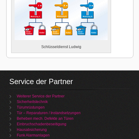
Schlüsseldienst Ludwig
Service der Partner
Weiterer Service der Partner
Sicherheitstechnik
Türumrüstungen
Tür – Reparaturen / Instandsetzungen
Beheben mech. Defekte an Türen
Einbruchschadenbeseitigung
Hausabsicherung
Funk Alarmanlagen