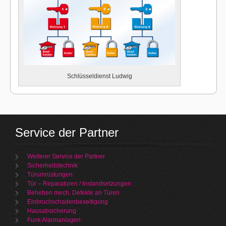
Schlüsseldienst Ludwig
Service der Partner
Weiterer Service der Partner
Sicherheitstechnik
Türumrüstungen
Tür – Reparaturen / Instandsetzungen
Beheben mech. Defekte an Türen
Einbruchschadenbeseitigung
Hausabsicherung
Funk Alarmanlagen