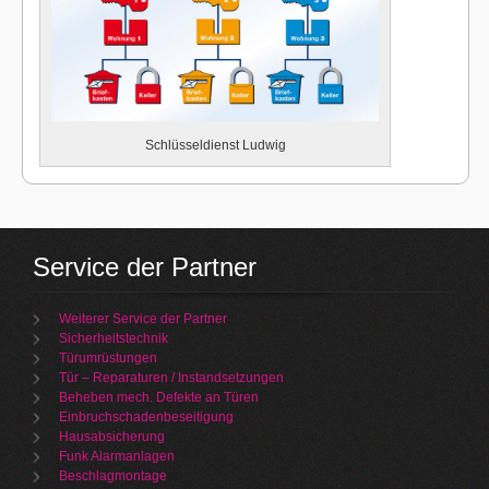
Schlüsseldienst Ludwig
Service der Partner
Weiterer Service der Partner
Sicherheitstechnik
Türumrüstungen
Tür – Reparaturen / Instandsetzungen
Beheben mech. Defekte an Türen
Einbruchschadenbeseitigung
Hausabsicherung
Funk Alarmanlagen
Beschlagmontage