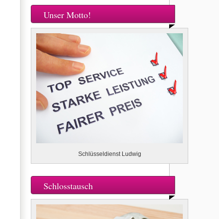
Unser Motto!
Schlüsseldienst Ludwig
Schlosstausch