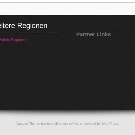
itere Regionen
Partner Links
eitere Regionen
Vantage Theme,
business directory software
, powered by
WordPress
.