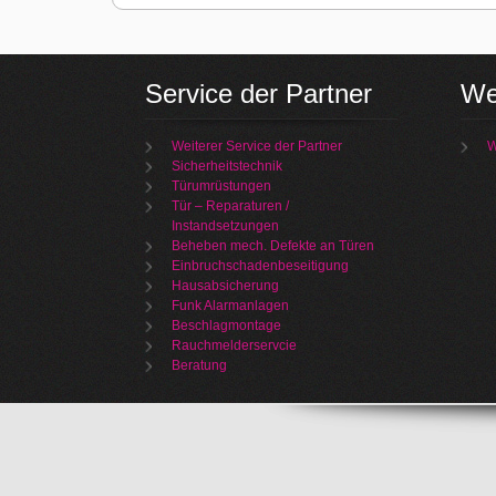
Service der Partner
We
Weiterer Service der Partner
W
Sicherheitstechnik
Türumrüstungen
Tür – Reparaturen /
Instandsetzungen
Beheben mech. Defekte an Türen
Einbruchschadenbeseitigung
Hausabsicherung
Funk Alarmanlagen
Beschlagmontage
Rauchmelderservcie
Beratung