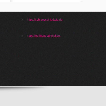
https://schluessel-ludwig.de
https://oeffnungsdienst.de