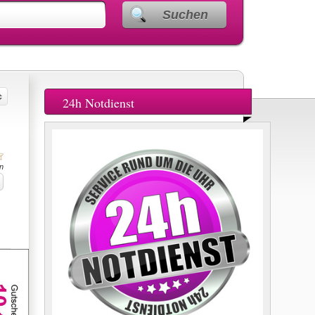
Suchen
24h Notdienst
n