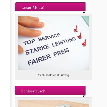
Unser Motto!
Schlüsseldienst Ludwig
Schlosstausch