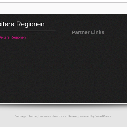
itere Regionen
Partner Links
eitere Regionen
Vantage Theme,
business directory software
, powered by
WordPress
.