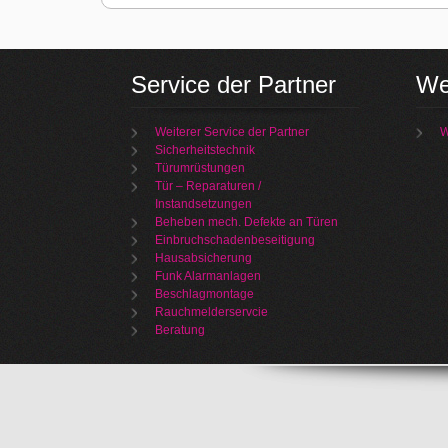
Service der Partner
We
Weiterer Service der Partner
W
Sicherheitstechnik
Türumrüstungen
Tür – Reparaturen /
Instandsetzungen
Beheben mech. Defekte an Türen
Einbruchschadenbeseitigung
Hausabsicherung
Funk Alarmanlagen
Beschlagmontage
Rauchmelderservcie
Beratung