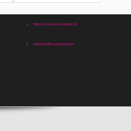
https://schluessel-ludwig.de
https://oeffnungsdienst.de