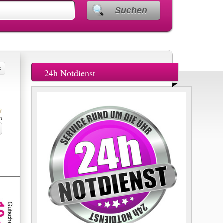
Suchen
24h Notdienst
n