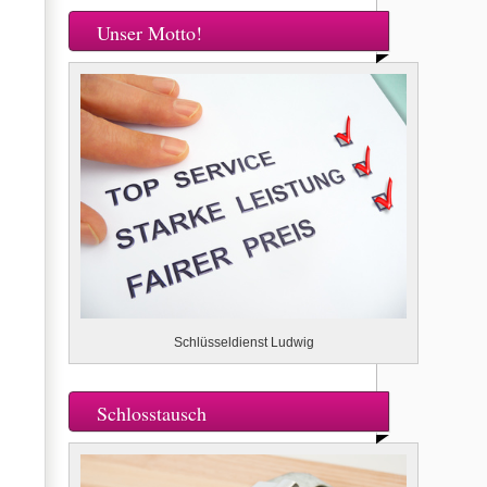
Unser Motto!
Schlüsseldienst Ludwig
Schlosstausch