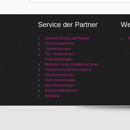
Service der Partner
We
Weiterer Service der Partner
W
Sicherheitstechnik
Türumrüstungen
Tür – Reparaturen /
Instandsetzungen
Beheben mech. Defekte an Türen
Einbruchschadenbeseitigung
Hausabsicherung
Funk Alarmanlagen
Beschlagmontage
Rauchmelderservcie
Beratung