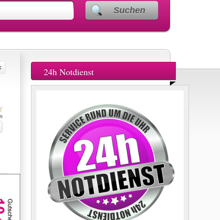
Suchen
24h Notdienst
n