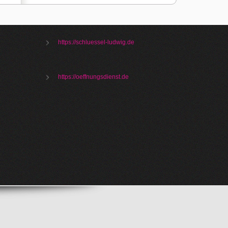
https://schluessel-ludwig.de
https://oeffnungsdienst.de