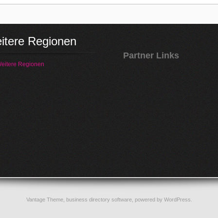
itere Regionen
Partner Links
eitere Regionen
Vantage Theme,
business directory software
, powered by
WordPress
.