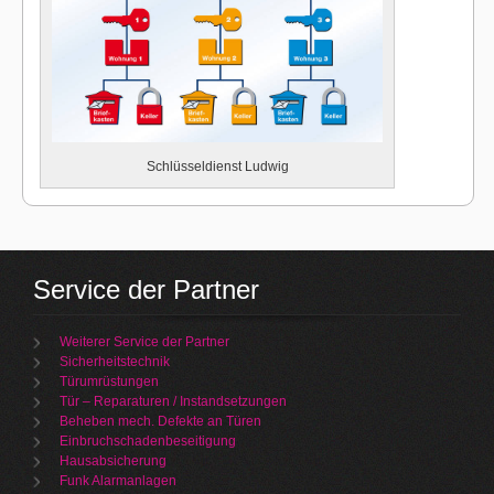
Schlüsseldienst Ludwig
Service der Partner
Weiterer Service der Partner
Sicherheitstechnik
Türumrüstungen
Tür – Reparaturen / Instandsetzungen
Beheben mech. Defekte an Türen
Einbruchschadenbeseitigung
Hausabsicherung
Funk Alarmanlagen