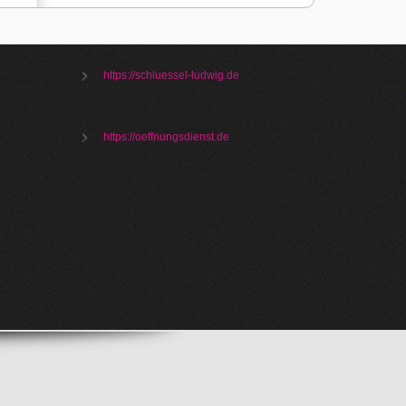
https://schluessel-ludwig.de
https://oeffnungsdienst.de