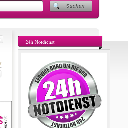
Suchen
24h Notdienst
n