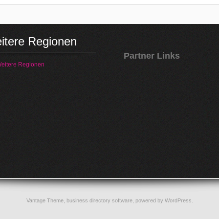
itere Regionen
Partner Links
eitere Regionen
Vantage Theme,
business directory software
, powered by
WordPress
.