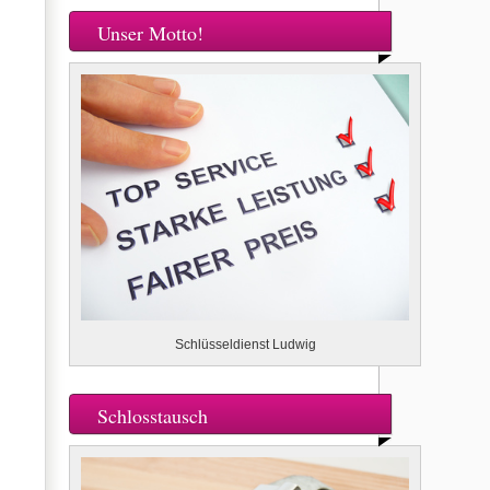
Unser Motto!
Schlüsseldienst Ludwig
Schlosstausch