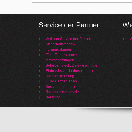
Service der Partner
We
Weiterer Service der Partner
W
Sicherheitstechnik
Türumrüstungen
Tür – Reparaturen /
Instandsetzungen
Beheben mech. Defekte an Türen
Einbruchschadenbeseitigung
Hausabsicherung
Funk Alarmanlagen
Beschlagmontage
Rauchmelderservcie
Beratung