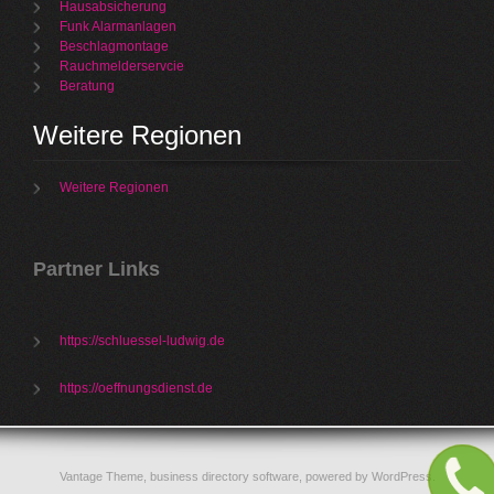
Hausabsicherung
Funk Alarmanlagen
Beschlagmontage
Rauchmelderservcie
Beratung
Weitere Regionen
Weitere Regionen
Partner Links
https://schluessel-ludwig.de
https://oeffnungsdienst.de
Vantage Theme,
business directory software
, powered by
WordPress
.