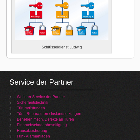
Schlüsseldienst Ludwig
Service der Partner
Weiterer Service der Partner
Sicherheitstechnik
Türumrüstungen
Tür – Reparaturen / Instandsetzungen
Beheben mech. Defekte an Türen
Einbruchschadenbeseitigung
Hausabsicherung
Funk Alarmanlagen