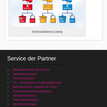
Schlüsseldienst Ludwig
Service der Partner
Weiterer Service der Partner
Sicherheitstechnik
Türumrüstungen
Tür – Reparaturen / Instandsetzungen
Beheben mech. Defekte an Türen
Einbruchschadenbeseitigung
Hausabsicherung
Funk Alarmanlagen
Beschlagmontage