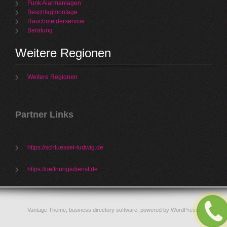
Funk Alarmanlagen
Beschlagmontage
Rauchmelderservcie
Beratung
Weitere Regionen
Weitere Regionen
Partner Links
https://schluessel-ludwig.de
https://oeffnungsdienst.de
Vantage Theme,
business directory software
, powered by
WordPress
.