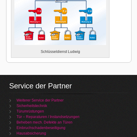
Schlüsseldienst Ludwig
Service der Partner
Weiterer Service der Partner
Sicherheitstechnik
Türumrüstungen
Tür – Reparaturen / Instandsetzungen
Beheben mech. Defekte an Türen
Einbruchschadenbeseitigung
Hausabsicherung