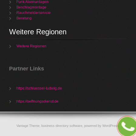
Funk Alarmanlagen
Beschlagmontage
Rauchmelderservcie
Beratung
Weitere Regionen
Weitere Regionen
Partner Links
https://schluessel-ludwig.de
https://oeffnungsdienst.de
Vantage Theme,
business directory software
, powered by
WordPress
.