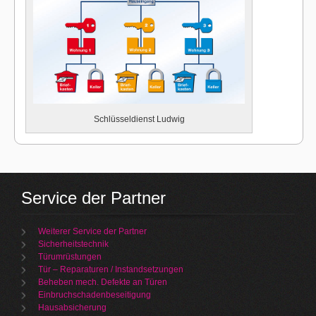
Schlüsseldienst Ludwig
Service der Partner
Weiterer Service der Partner
Sicherheitstechnik
Türumrüstungen
Tür – Reparaturen / Instandsetzungen
Beheben mech. Defekte an Türen
Einbruchschadenbeseitigung
Hausabsicherung