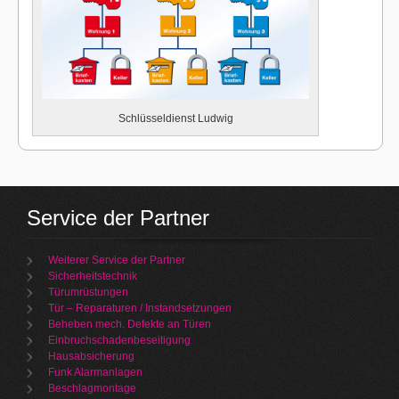
Schlüsseldienst Ludwig
Service der Partner
Weiterer Service der Partner
Sicherheitstechnik
Türumrüstungen
Tür – Reparaturen / Instandsetzungen
Beheben mech. Defekte an Türen
Einbruchschadenbeseitigung
Hausabsicherung
Funk Alarmanlagen
Beschlagmontage