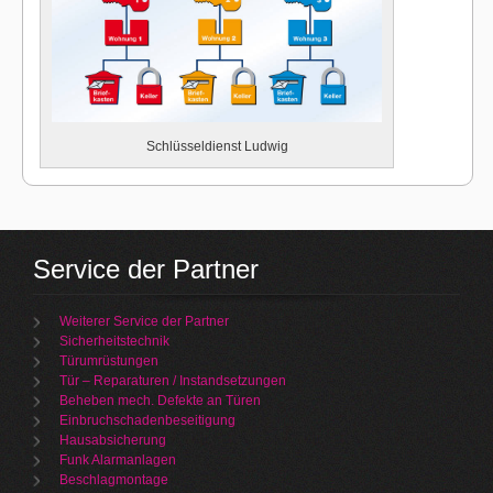
Schlüsseldienst Ludwig
Service der Partner
Weiterer Service der Partner
Sicherheitstechnik
Türumrüstungen
Tür – Reparaturen / Instandsetzungen
Beheben mech. Defekte an Türen
Einbruchschadenbeseitigung
Hausabsicherung
Funk Alarmanlagen
Beschlagmontage