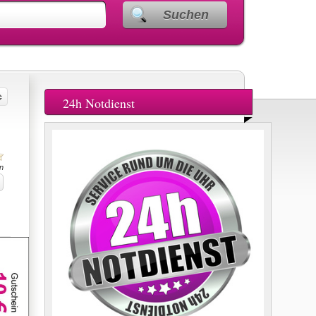
Suchen
24h Notdienst
n