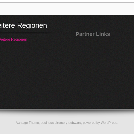
itere Regionen
Partner Links
eitere Regionen
Vantage Theme,
business directory software
, powered by
WordPress
.