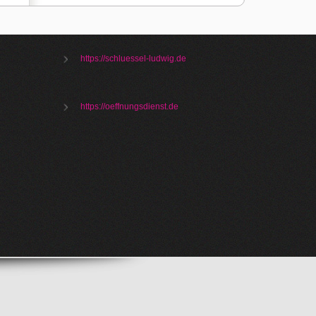
https://schluessel-ludwig.de
https://oeffnungsdienst.de