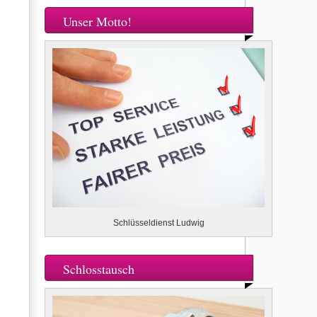
Unser Motto!
Schlüsseldienst Ludwig
Schlosstausch