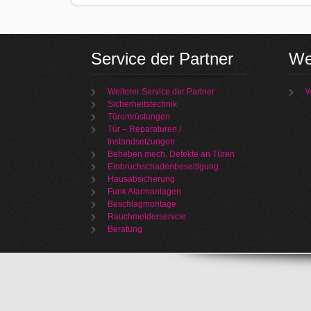
Service der Partner
We
Weiterer Service der Partner
W
Sicherheitstechnik
Türumrüstungen
Tür – Reparaturen /
Instandsetzungen
Beheben mech. Defekte an Türen
Einbruchschadenbeseitigung
Hausabsicherung
Funk Alarmanlagen
Beschlagmontage
Rauchmelderservcie
Beratung