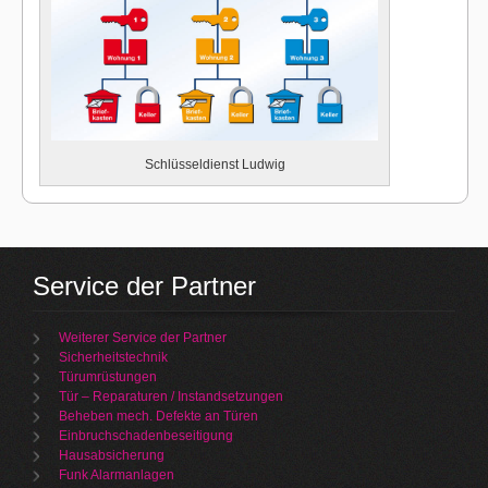
Schlüsseldienst Ludwig
Service der Partner
Weiterer Service der Partner
Sicherheitstechnik
Türumrüstungen
Tür – Reparaturen / Instandsetzungen
Beheben mech. Defekte an Türen
Einbruchschadenbeseitigung
Hausabsicherung
Funk Alarmanlagen