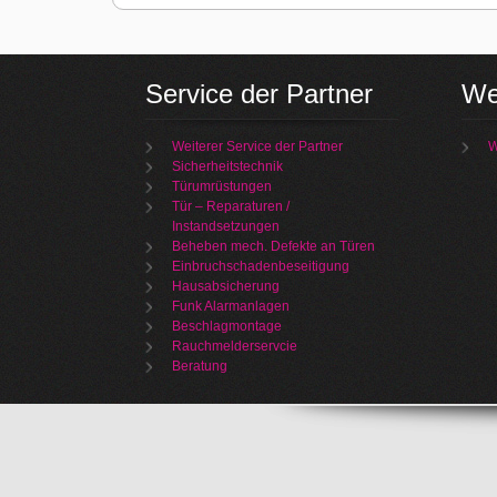
Service der Partner
We
Weiterer Service der Partner
W
Sicherheitstechnik
Türumrüstungen
Tür – Reparaturen /
Instandsetzungen
Beheben mech. Defekte an Türen
Einbruchschadenbeseitigung
Hausabsicherung
Funk Alarmanlagen
Beschlagmontage
Rauchmelderservcie
Beratung