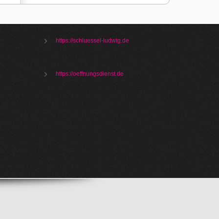
https://schluessel-ludwig.de
https://oeffnungsdienst.de