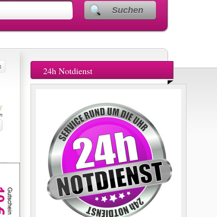
Suchen
24h Notdienst
n