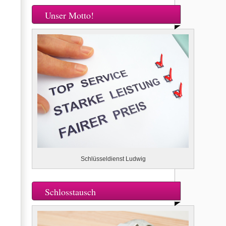
Unser Motto!
Schlüsseldienst Ludwig
Schlosstausch