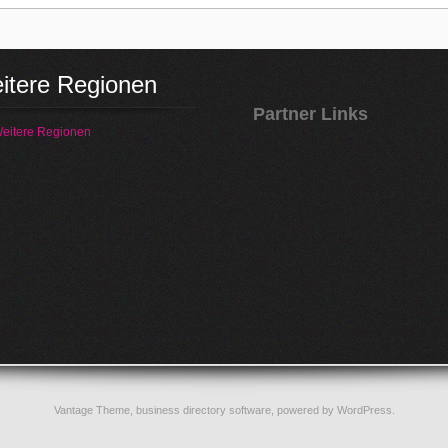
itere Regionen
Partner Links
eitere Regionen
Vantage Theme,
business directory software
, powered by
WordPress
.