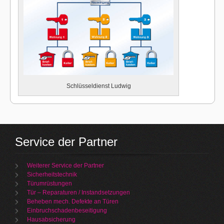
Schlüsseldienst Ludwig
Service der Partner
Weiterer Service der Partner
Sicherheitstechnik
Türumrüstungen
Tür – Reparaturen / Instandsetzungen
Beheben mech. Defekte an Türen
Einbruchschadenbeseitigung
Hausabsicherung