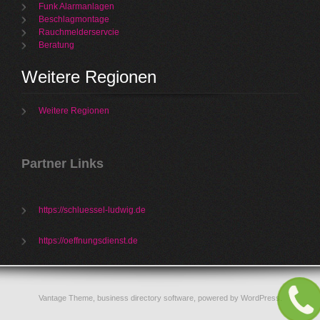
Funk Alarmanlagen
Beschlagmontage
Rauchmelderservcie
Beratung
Weitere Regionen
Weitere Regionen
Partner Links
https://schluessel-ludwig.de
https://oeffnungsdienst.de
Vantage Theme,
business directory software
, powered by
WordPress
.