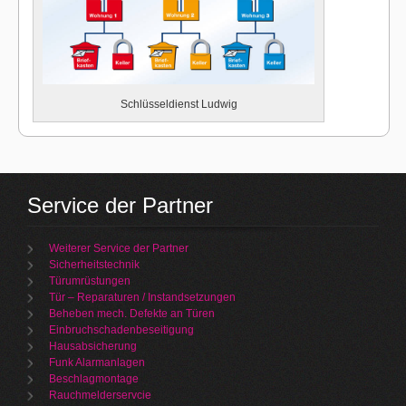
Schlüsseldienst Ludwig
Service der Partner
Weiterer Service der Partner
Sicherheitstechnik
Türumrüstungen
Tür – Reparaturen / Instandsetzungen
Beheben mech. Defekte an Türen
Einbruchschadenbeseitigung
Hausabsicherung
Funk Alarmanlagen
Beschlagmontage
Rauchmelderservcie