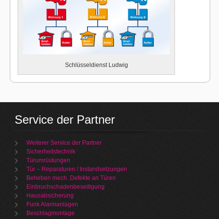
Schlüsseldienst Ludwig
Service der Partner
Weiterer Service der Partner
Sicherheitstechnik
Türumrüstungen
Tür – Reparaturen / Instandsetzungen
Beheben mech. Defekte an Türen
Einbruchschadenbeseitigung
Hausabsicherung
Funk Alarmanlagen
Beschlagmontage