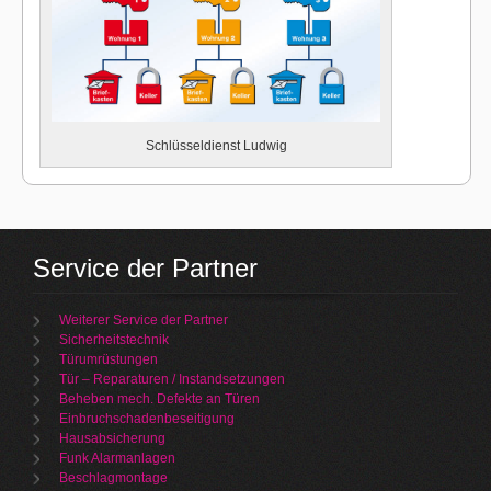
Schlüsseldienst Ludwig
Service der Partner
Weiterer Service der Partner
Sicherheitstechnik
Türumrüstungen
Tür – Reparaturen / Instandsetzungen
Beheben mech. Defekte an Türen
Einbruchschadenbeseitigung
Hausabsicherung
Funk Alarmanlagen
Beschlagmontage