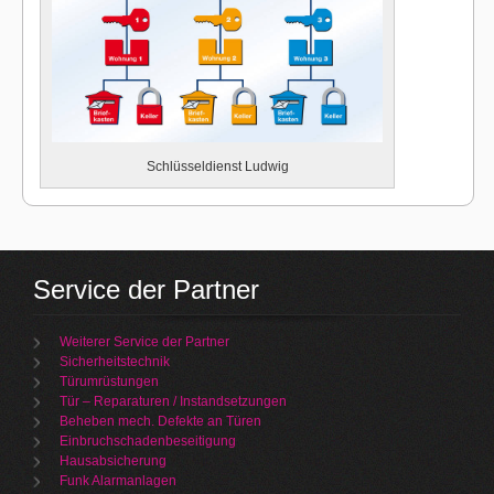
Schlüsseldienst Ludwig
Service der Partner
Weiterer Service der Partner
Sicherheitstechnik
Türumrüstungen
Tür – Reparaturen / Instandsetzungen
Beheben mech. Defekte an Türen
Einbruchschadenbeseitigung
Hausabsicherung
Funk Alarmanlagen