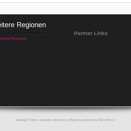
itere Regionen
Partner Links
eitere Regionen
Vantage Theme,
business directory software
, powered by
WordPress
.