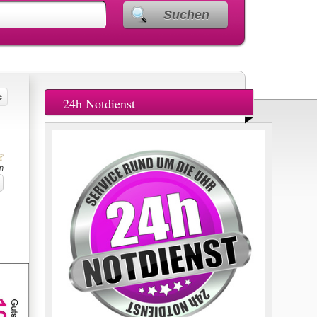
Suchen
24h Notdienst
n