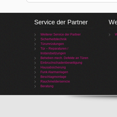
Service der Partner
We
Weiterer Service der Partner
W
Sicherheitstechnik
Türumrüstungen
Tür – Reparaturen /
Instandsetzungen
Beheben mech. Defekte an Türen
Einbruchschadenbeseitigung
Hausabsicherung
Funk Alarmanlagen
Beschlagmontage
Rauchmelderservcie
Beratung