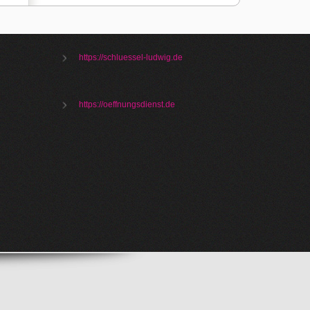
https://schluessel-ludwig.de
https://oeffnungsdienst.de