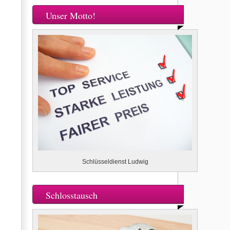
Unser Motto!
Schlüsseldienst Ludwig
Schlosstausch