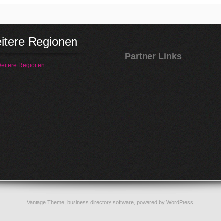
itere Regionen
Partner Links
eitere Regionen
Vantage Theme,
business directory software
, powered by
WordPress
.