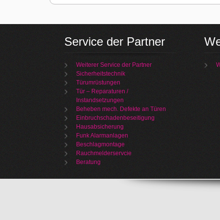
Service der Partner
We
Weiterer Service der Partner
W
Sicherheitstechnik
Türumrüstungen
Tür – Reparaturen /
Instandsetzungen
Beheben mech. Defekte an Türen
Einbruchschadenbeseitigung
Hausabsicherung
Funk Alarmanlagen
Beschlagmontage
Rauchmelderservcie
Beratung