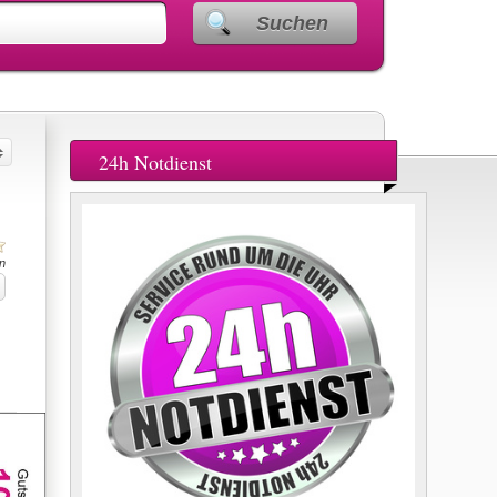
Suchen
24h Notdienst
n