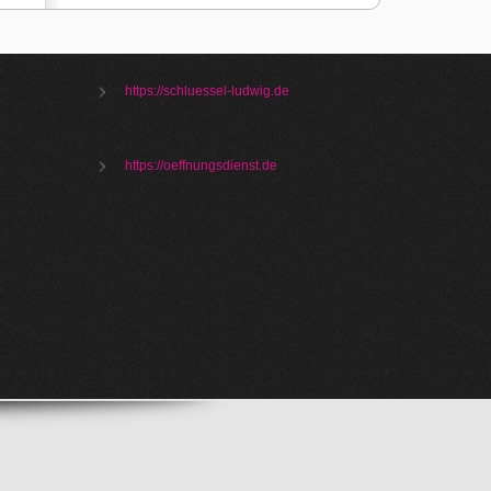
https://schluessel-ludwig.de
https://oeffnungsdienst.de