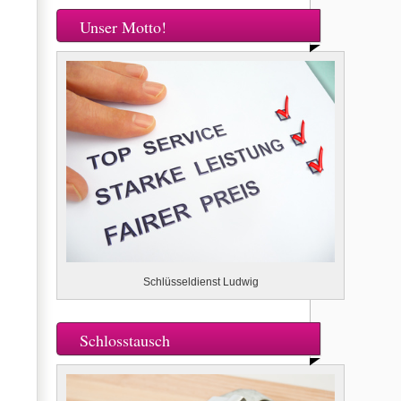
Unser Motto!
Schlüsseldienst Ludwig
Schlosstausch