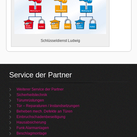
Schlüsseldienst Ludwig
Service der Partner
Weiterer Service der Partner
Sicherheitstechnik
Türumrüstungen
Tür – Reparaturen / Instandsetzungen
Beheben mech. Defekte an Türen
Einbruchschadenbeseitigung
Hausabsicherung
Funk Alarmanlagen
Beschlagmontage