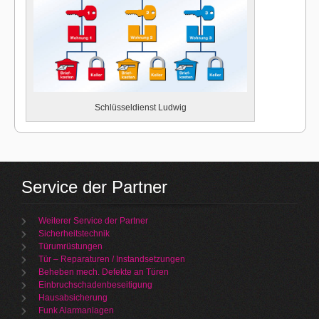
Schlüsseldienst Ludwig
Service der Partner
Weiterer Service der Partner
Sicherheitstechnik
Türumrüstungen
Tür – Reparaturen / Instandsetzungen
Beheben mech. Defekte an Türen
Einbruchschadenbeseitigung
Hausabsicherung
Funk Alarmanlagen