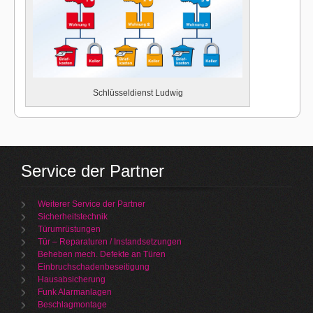
Schlüsseldienst Ludwig
Service der Partner
Weiterer Service der Partner
Sicherheitstechnik
Türumrüstungen
Tür – Reparaturen / Instandsetzungen
Beheben mech. Defekte an Türen
Einbruchschadenbeseitigung
Hausabsicherung
Funk Alarmanlagen
Beschlagmontage