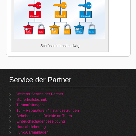
Schlüsseldienst Ludwig
Service der Partner
Weiterer Service der Partner
Sicherheitstechnik
Türumrüstungen
Tür – Reparaturen / Instandsetzungen
Beheben mech. Defekte an Türen
Einbruchschadenbeseitigung
Hausabsicherung
Funk Alarmanlagen