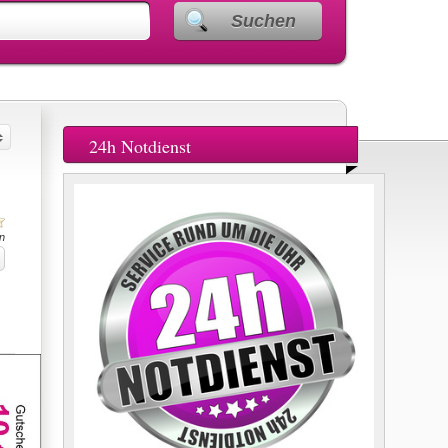
Suchen
24h Notdienst
n