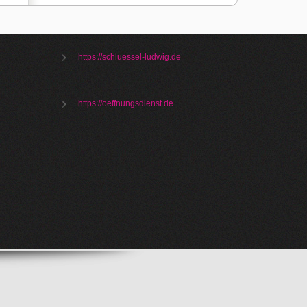
https://schluessel-ludwig.de
https://oeffnungsdienst.de