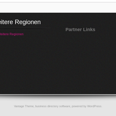
itere Regionen
Partner Links
eitere Regionen
Vantage Theme,
business directory software
, powered by
WordPress
.