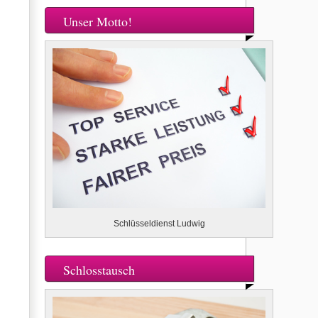
Unser Motto!
Schlüsseldienst Ludwig
Schlosstausch