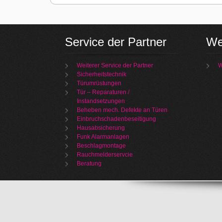
Service der Partner
We
Weiterer Service der Partner
W
Sicherheitstechnik
Türumrüstungen
Tür – Reparaturen /
Instandsetzungen
Beheben mech. Defekte an Türen
Einbruchschadenbeseitigung
Hausabsicherung
Funk Alarmanlagen
Beschlagmontage
Rauchmelderservcie
Beratung