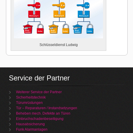
Schlüsseldienst Ludwig
Service der Partner
Weiterer Service der Partner
Sicherheitstechnik
Türumrüstungen
Tür – Reparaturen / Instandsetzungen
Beheben mech. Defekte an Türen
Einbruchschadenbeseitigung
Hausabsicherung
Funk Alarmanlagen