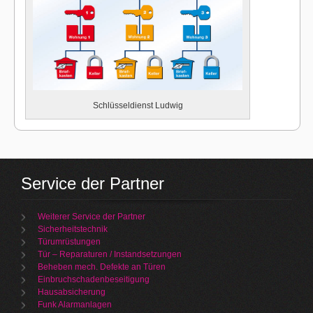
Schlüsseldienst Ludwig
Service der Partner
Weiterer Service der Partner
Sicherheitstechnik
Türumrüstungen
Tür – Reparaturen / Instandsetzungen
Beheben mech. Defekte an Türen
Einbruchschadenbeseitigung
Hausabsicherung
Funk Alarmanlagen