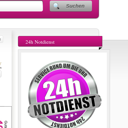
Suchen
24h Notdienst
n