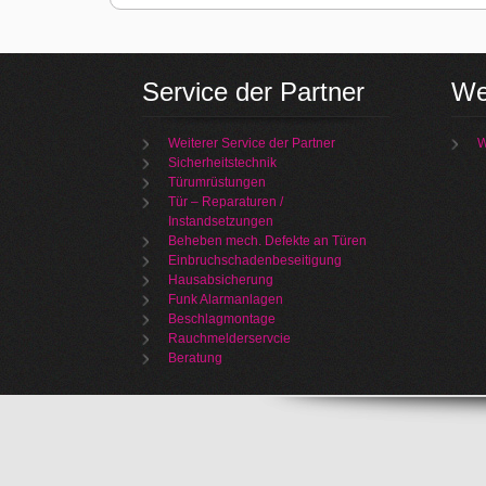
Service der Partner
We
Weiterer Service der Partner
W
Sicherheitstechnik
Türumrüstungen
Tür – Reparaturen /
Instandsetzungen
Beheben mech. Defekte an Türen
Einbruchschadenbeseitigung
Hausabsicherung
Funk Alarmanlagen
Beschlagmontage
Rauchmelderservcie
Beratung