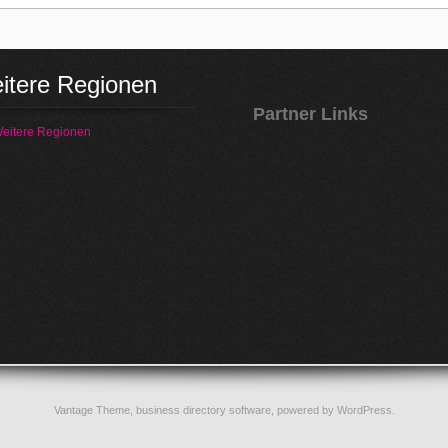
itere Regionen
Partner Links
eitere Regionen
Vantage Theme,
business directory software
, powered by
WordPress
.