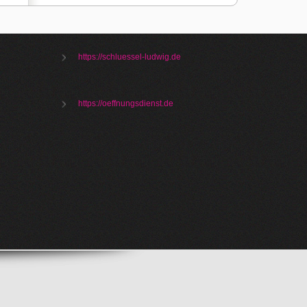
https://schluessel-ludwig.de
https://oeffnungsdienst.de