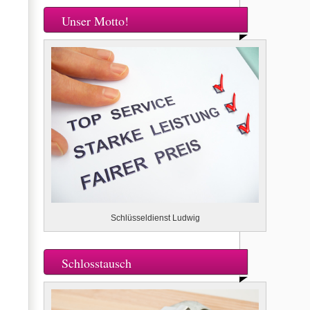
Unser Motto!
Schlüsseldienst Ludwig
Schlosstausch