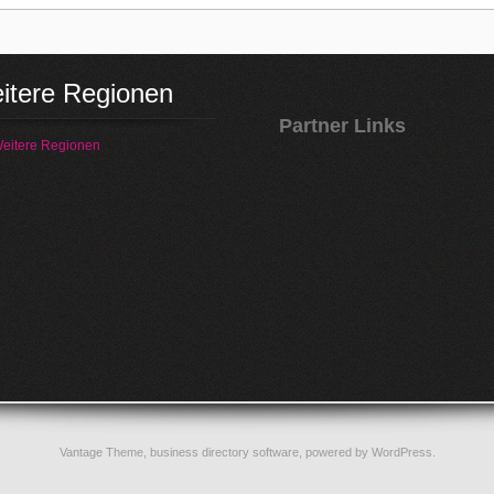
itere Regionen
Partner Links
eitere Regionen
Vantage Theme,
business directory software
, powered by
WordPress
.