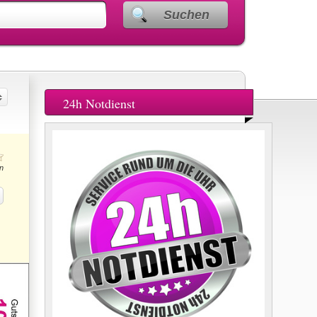
Suchen
24h Notdienst
n