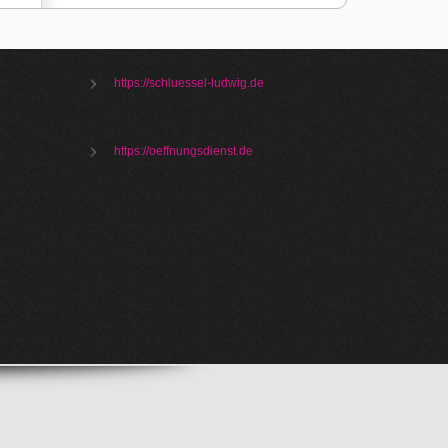
https://schluessel-ludwig.de
https://oeffnungsdienst.de