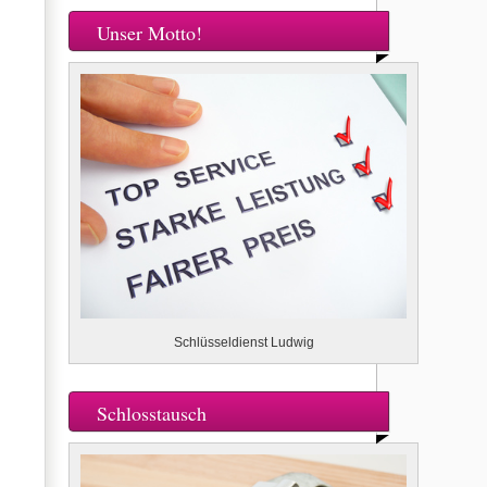
Unser Motto!
Schlüsseldienst Ludwig
Schlosstausch