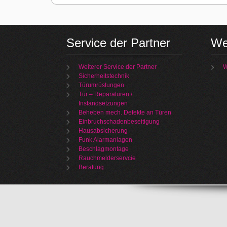
Service der Partner
We
Weiterer Service der Partner
W
Sicherheitstechnik
Türumrüstungen
Tür – Reparaturen /
Instandsetzungen
Beheben mech. Defekte an Türen
Einbruchschadenbeseitigung
Hausabsicherung
Funk Alarmanlagen
Beschlagmontage
Rauchmelderservcie
Beratung