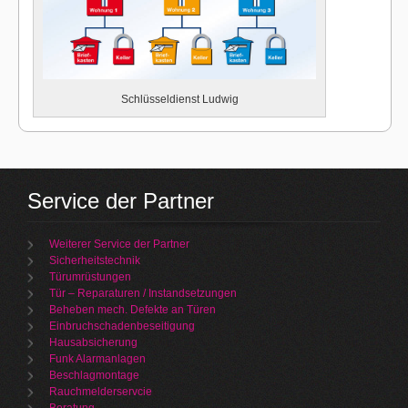
Schlüsseldienst Ludwig
Service der Partner
Weiterer Service der Partner
Sicherheitstechnik
Türumrüstungen
Tür – Reparaturen / Instandsetzungen
Beheben mech. Defekte an Türen
Einbruchschadenbeseitigung
Hausabsicherung
Funk Alarmanlagen
Beschlagmontage
Rauchmelderservcie