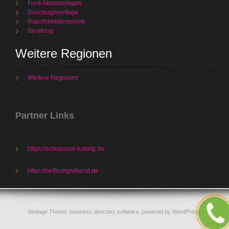
Funk Alarmanlagen
Beschlagmontage
Rauchmelderservcie
Beratung
Weitere Regionen
Weitere Regionen
Partner Links
https://schluessel-ludwig.de
https://oeffnungsdienst.de
Vantage Theme,
business directory software
, powered by
WordPress
.