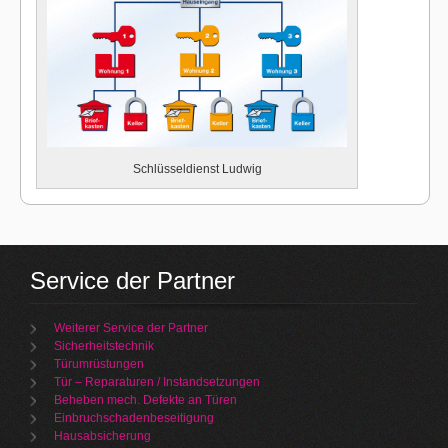
Schlüsseldienst Ludwig
Service der Partner
Weiterer Service der Partner
Sicherheitstechnik
Türumrüstungen
Tür – Reparaturen / Instandsetzungen
Beheben mech. Defekte an Türen
Einbruchschadenbeseitigung
Hausabsicherung