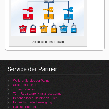
Schlüsseldienst Ludwig
Service der Partner
Weiterer Service der Partner
Sicherheitstechnik
Türumrüstungen
Tür – Reparaturen / Instandsetzungen
Beheben mech. Defekte an Türen
Einbruchschadenbeseitigung
Hausabsicherung