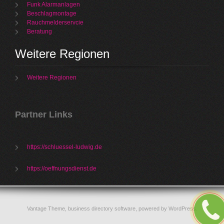
Funk Alarmanlagen
Beschlagmontage
Rauchmelderservcie
Beratung
Weitere Regionen
Weitere Regionen
Partner Links
https://schluessel-ludwig.de
https://oeffnungsdienst.de
Vantage Theme,
business directory software
, powered by
WordPress
.