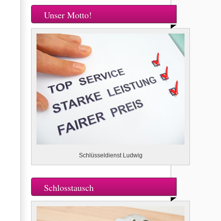
Unser Motto!
Schlüsseldienst Ludwig
Schlosstausch