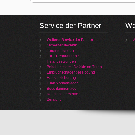
Service der Partner
We
Weiterer Service der Partner
W
Sicherheitstechnik
Türumrüstungen
Tür – Reparaturen /
Instandsetzungen
Beheben mech. Defekte an Türen
Einbruchschadenbeseitigung
Hausabsicherung
Funk Alarmanlagen
Beschlagmontage
Rauchmelderservcie
Beratung