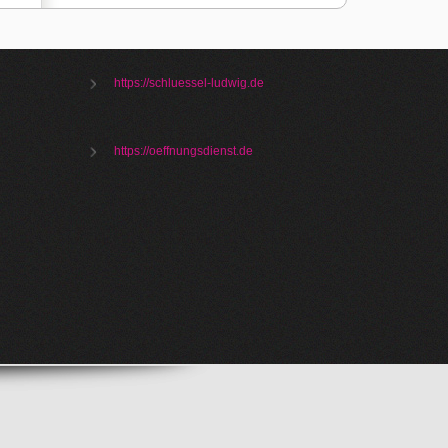
https://schluessel-ludwig.de
https://oeffnungsdienst.de