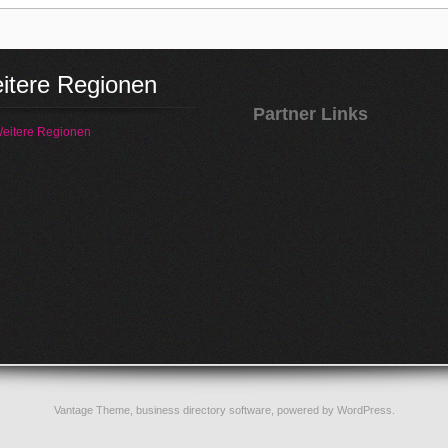
itere Regionen
Partner Links
eitere Regionen
Vantage Theme,
business directory software
, powered by
WordPress
.