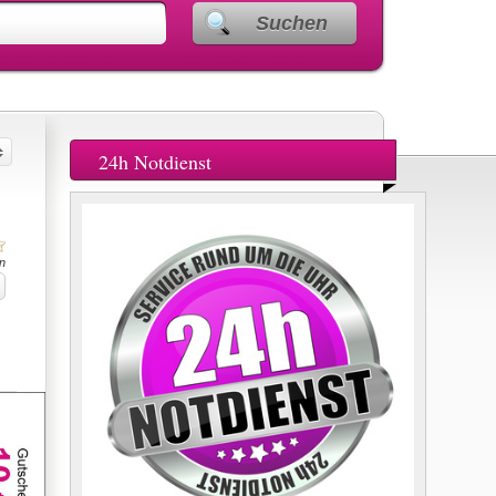
Suchen
24h Notdienst
n