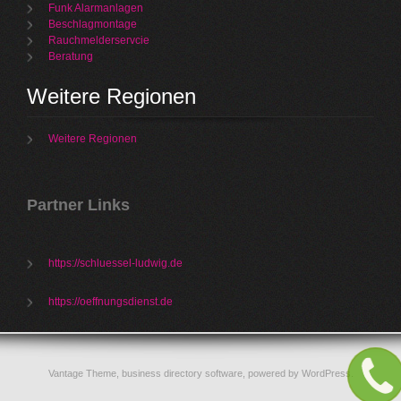
Funk Alarmanlagen
Beschlagmontage
Rauchmelderservcie
Beratung
Weitere Regionen
Weitere Regionen
Partner Links
https://schluessel-ludwig.de
https://oeffnungsdienst.de
Vantage Theme,
business directory software
, powered by
WordPress
.