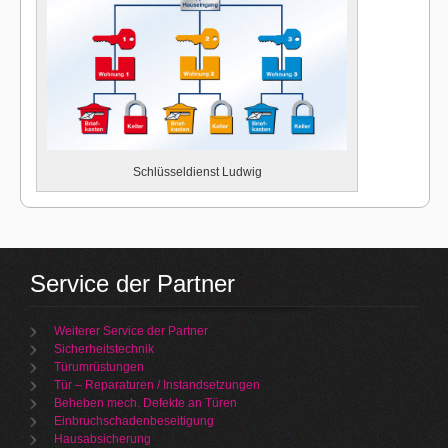
Schlüsseldienst Ludwig
Service der Partner
Weiterer Service der Partner
Sicherheitstechnik
Türumrüstungen
Tür – Reparaturen / Instandsetzungen
Beheben mech. Defekte an Türen
Einbruchschadenbeseitigung
Hausabsicherung