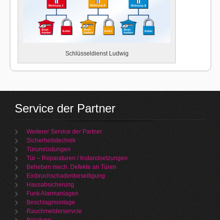
Schlüsseldienst Ludwig
Service der Partner
Weiterer Service der Partner
Sicherheitstechnik
Türumrüstungen
Tür – Reparaturen / Instandsetzungen
Beheben mech. Defekte an Türen
Einbruchschadenbeseitigung
Hausabsicherung
Funk Alarmanlagen
Beschlagmontage
Rauchmelderservcie