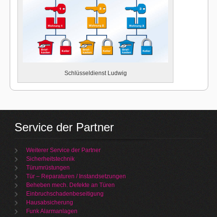
Schlüsseldienst Ludwig
Service der Partner
Weiterer Service der Partner
Sicherheitstechnik
Türumrüstungen
Tür – Reparaturen / Instandsetzungen
Beheben mech. Defekte an Türen
Einbruchschadenbeseitigung
Hausabsicherung
Funk Alarmanlagen