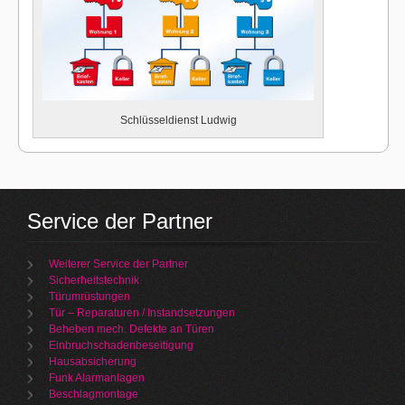
Schlüsseldienst Ludwig
Service der Partner
Weiterer Service der Partner
Sicherheitstechnik
Türumrüstungen
Tür – Reparaturen / Instandsetzungen
Beheben mech. Defekte an Türen
Einbruchschadenbeseitigung
Hausabsicherung
Funk Alarmanlagen
Beschlagmontage