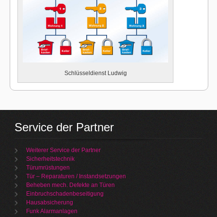
Schlüsseldienst Ludwig
Service der Partner
Weiterer Service der Partner
Sicherheitstechnik
Türumrüstungen
Tür – Reparaturen / Instandsetzungen
Beheben mech. Defekte an Türen
Einbruchschadenbeseitigung
Hausabsicherung
Funk Alarmanlagen