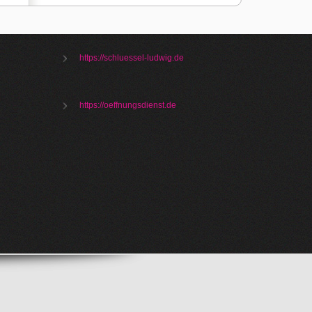
https://schluessel-ludwig.de
https://oeffnungsdienst.de