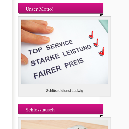
Unser Motto!
Schlüsseldienst Ludwig
Schlosstausch