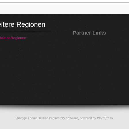
itere Regionen
Partner Links
eitere Regionen
Vantage Theme,
business directory software
, powered by
WordPress
.