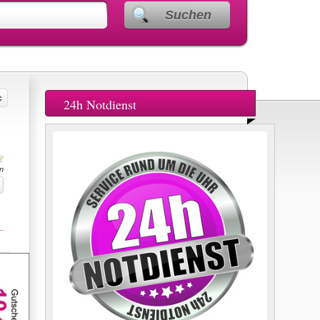
Suchen
24h Notdienst
n
.