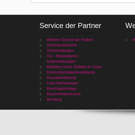
Service der Partner
We
Weiterer Service der Partner
W
Sicherheitstechnik
Türumrüstungen
Tür – Reparaturen /
Instandsetzungen
Beheben mech. Defekte an Türen
Einbruchschadenbeseitigung
Hausabsicherung
Funk Alarmanlagen
Beschlagmontage
Rauchmelderservcie
Beratung