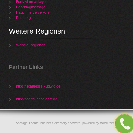
Funk Alarmanlagen
Beschlagmontage
Rauchmelderservcie
Beratung
Weitere Regionen
Weitere Regionen
Partner Links
https://schluessel-ludwig.de
https://oeffnungsdienst.de
Vantage Theme,
business directory software
, powered by
WordPress
.