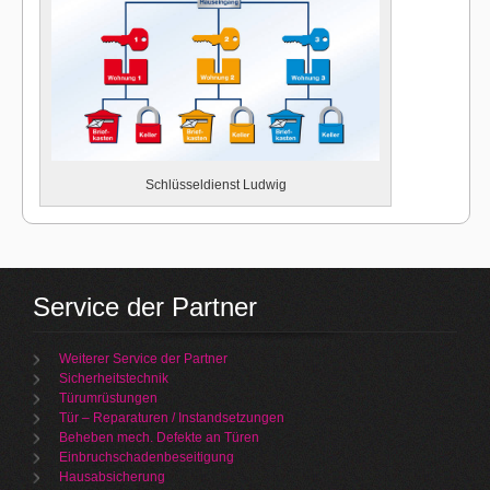
Schlüsseldienst Ludwig
Service der Partner
Weiterer Service der Partner
Sicherheitstechnik
Türumrüstungen
Tür – Reparaturen / Instandsetzungen
Beheben mech. Defekte an Türen
Einbruchschadenbeseitigung
Hausabsicherung