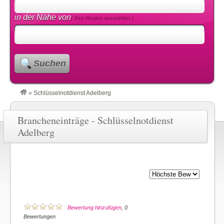
in der Nähe von
( Ihre Region auswählen )
Suchen
»
Schlüsselnotdienst Adelberg
Brancheneinträge - Schlüsselnotdienst
Adelberg
Bewertung hinzufügen
, 0
Bewertungen