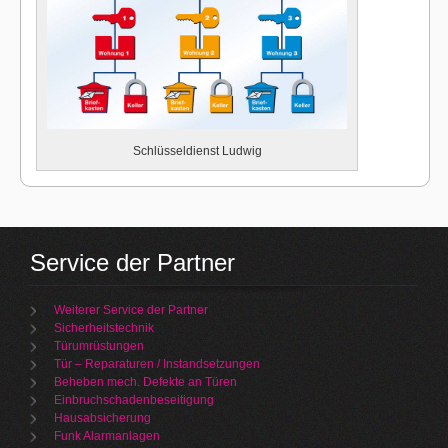
Schlüsseldienst Ludwig
Service der Partner
Weiterer Service der Partner
Sicherheitstechnik
Türumrüstungen
Tür – Reparaturen / Instandsetzungen
Beheben mech. Defekte an Türen
Einbruchschadenbeseitigung
Hausabsicherung
Funk Alarmanlagen