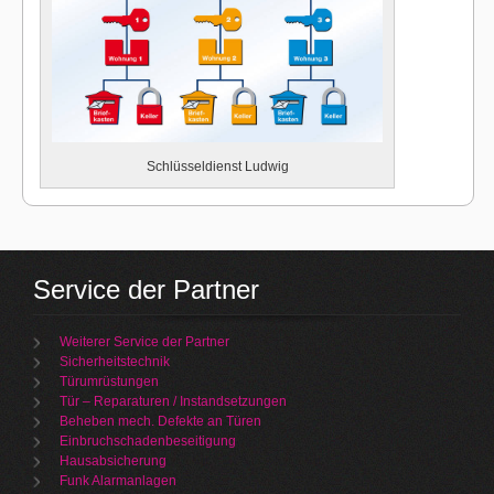
Schlüsseldienst Ludwig
Service der Partner
Weiterer Service der Partner
Sicherheitstechnik
Türumrüstungen
Tür – Reparaturen / Instandsetzungen
Beheben mech. Defekte an Türen
Einbruchschadenbeseitigung
Hausabsicherung
Funk Alarmanlagen