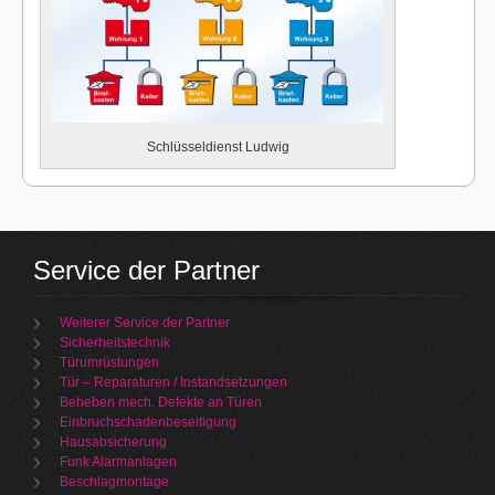
Schlüsseldienst Ludwig
Service der Partner
Weiterer Service der Partner
Sicherheitstechnik
Türumrüstungen
Tür – Reparaturen / Instandsetzungen
Beheben mech. Defekte an Türen
Einbruchschadenbeseitigung
Hausabsicherung
Funk Alarmanlagen
Beschlagmontage