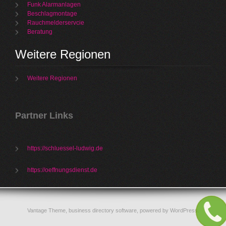
Funk Alarmanlagen
Beschlagmontage
Rauchmelderservcie
Beratung
Weitere Regionen
Weitere Regionen
Partner Links
https://schluessel-ludwig.de
https://oeffnungsdienst.de
Vantage Theme,
business directory software
, powered by
WordPress
.