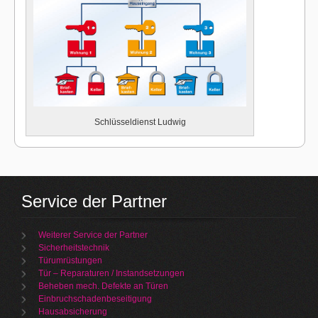
Schlüsseldienst Ludwig
Service der Partner
Weiterer Service der Partner
Sicherheitstechnik
Türumrüstungen
Tür – Reparaturen / Instandsetzungen
Beheben mech. Defekte an Türen
Einbruchschadenbeseitigung
Hausabsicherung