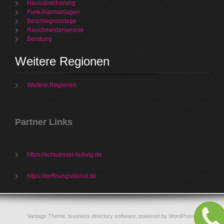
Hausabsicherung
Funk Alarmanlagen
Beschlagmontage
Rauchmelderservcie
Beratung
Weitere Regionen
Weitere Regionen
Partner Links
https://schluessel-ludwig.de
https://oeffnungsdienst.de
Vantage Theme,
business directory software
, powered by
WordPress
.